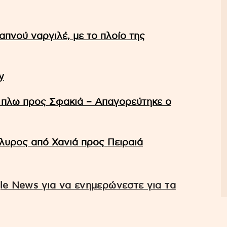
απνού ναργιλέ, με το πλοίο της
y
ν πλω προς Σφακιά – Απαγορεύτηκε ο
λυρος από Χανιά προς Πειραιά
e News για να ενημερώνεστε για τα