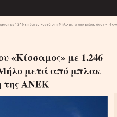
μος» με 1.246 επιβάτες κοντά στη Μήλο μετά από μπλακ άουτ – H α
υ «Κίσσαμος» με 1.246
 Μήλο μετά από μπλακ
η της ΑΝΕΚ