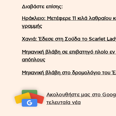
Διαβάστε επίσης:
Ηράκλειο: Μετέφερε 11 κιλά λαθραίου κ
γραμμής
Xανιά: Έδεσε στη Σούδα το Scarlet Lad
Μηχανική βλάβη σε επιβατηγό πλοίο ε
απόπλους
Μηχανική βλάβη στο δρομολόγιο του Έ
Ακολουθήστε μας στο Googl
τελευταία νέα