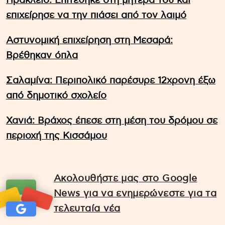
Ηράκλειο: Επιτέθηκε στη μητέρα του και
επιχείρησε να την πιάσει από τον λαιμό
Αστυνομική επιχείρηση στη Μεσαρά:
Βρέθηκαν όπλα
Σαλαμίνα: Περιπολικό παρέσυρε 12χρονη έξω
από δημοτικό σχολείο
Χανιά: Βράχος έπεσε στη μέση του δρόμου σε
περιοχή της Κισσάμου
Ακολουθήστε μας στο Google
News για να ενημερώνεστε για τα
τελευταία νέα