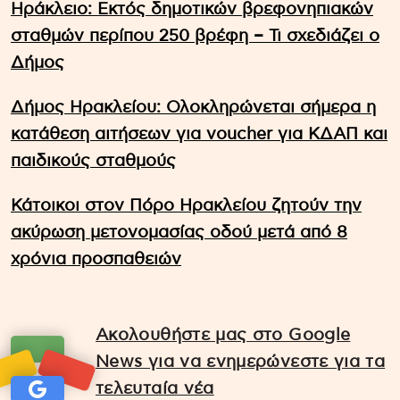
Ηράκλειο: Εκτός δημοτικών βρεφονηπιακών
σταθμών περίπου 250 βρέφη – Τι σχεδιάζει ο
Δήμος
Δήμος Ηρακλείου: Ολοκληρώνεται σήμερα η
κατάθεση αιτήσεων για voucher για ΚΔΑΠ και
παιδικούς σταθμούς
Κάτοικοι στον Πόρο Ηρακλείου ζητούν την
ακύρωση μετονομασίας οδού μετά από 8
χρόνια προσπαθειών
Ακολουθήστε μας στο Google
News για να ενημερώνεστε για τα
τελευταία νέα