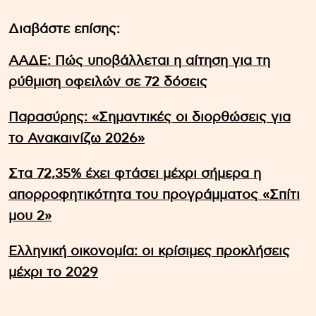
Διαβάστε επίσης:
ΑΑΔΕ: Πώς υποβάλλεται η αίτηση για τη
ρύθμιση οφειλών σε 72 δόσεις
Παρασύρης: «Σημαντικές οι διορθώσεις για
το Ανακαινίζω 2026»
Στα 72,35% έχει φτάσει μέχρι σήμερα η
απορροφητικότητα του προγράμματος «Σπίτι
μου 2»
Ελληνική οικονομία: οι κρίσιμες προκλήσεις
μέχρι το 2029