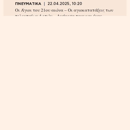
ΠΝΕΥΜΑΤΙΚΑ
22.04.2025, 10:20
Οι Άγιοι του 21ου αιώνα – Οι αγιοκατατάξεις των
τελευταίων 4 ετών – Ανάμεσα τους και ένας
Κρητικός
ΟΙΚΟΝΟΜΙΑ
09.08.2026, 11:48
Στα 15 δισ. ευρώ ο στόχος για νέα δάνεια το 2026