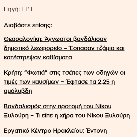
Πηγή: EΡΤ
Διαβάστε επίσης:
Θεσσαλονίκη: Άγνωστοι βανδάλισαν
δημοτικό λεωφορείο – Έσπασαν τζάμια και
κατέστρεψαν καθίσματα
Κρήτη: “Φωτιά” στις τσέπες των οδηγών οι
τιμές των καυσίμων – Έφτασε τα 2,25 η
αμόλυβδη
Βανδαλισμός στην προτομή του Νίκου
Ξυλούρη – Τι είπε η χήρα του Νίκου Ξυλούρη
Εργατικό Κέντρο Ηρακλείου: Έντονη