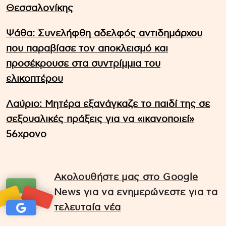
Θεσσαλονίκης
Ψάθα: Συνελήφθη αδελφός αντιδημάρχου
που παραβίασε τον αποκλεισμό και
προσέκρουσε στα συντρίμμια του
ελικοπτέρου
Λαύριο: Μητέρα εξανάγκαζε το παιδί της σε
σεξουαλικές πράξεις για να «ικανοποιεί»
56χρονο
Ακολουθήστε μας στο Google
News για να ενημερώνεστε για τα
τελευταία νέα