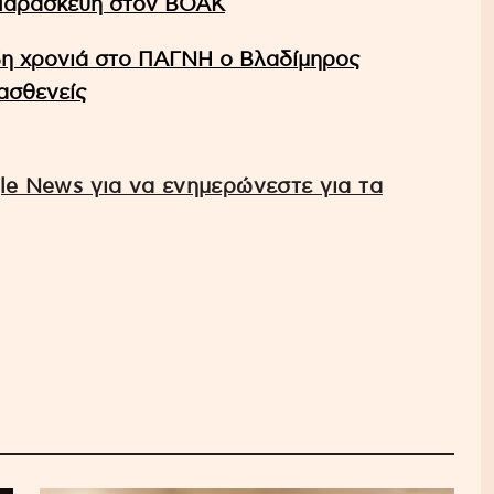
 Παρασκευή στον ΒΟΑΚ
5η χρονιά στο ΠΑΓΝΗ ο Βλαδίμηρος
ασθενείς
e News για να ενημερώνεστε για τα