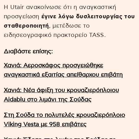
H Utair ανακοίνωσε ότι η αναγκαστική
προσγείωση
έγινε λόγω δυσλειτουργίας του
σταθεροποιητή
, μετέδωσε το
ειδησεογραφικό πρακτορείο TASS.
Διαβάστε επίσης:
Χανιά: Αεροσκάφος προσγειώθηκε
αναγκαστικά εξαιτίας απείθαρχου επιβάτη
Χανιά: Νέα άφιξη του κρουαζιερόπλοιου
Aidablu στο λιμάνι της Σούδας
Στη Σούδα το πολυτελές κρουαζιερόπλοιο
Viking Vesta με 958 επιβάτες