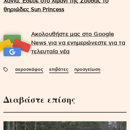
Χανιά: Έδεσε στο λιμάνι της Σούδας το
θηριώδες Sun Princess
Ακολουθήστε μας στο Google
News για να ενημερώνεστε για τα
τελευταία νέα
αεροσκάφος
επιβάτες
προσγείωση
Διαβάστε επίσης