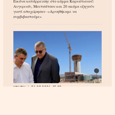
Εικόνα κατάρρευσης στο κόμμα Καρυστιανού:
Αυγερινός, Μουτσάτσου και 20 ακόμα εξηγούν
γιατί αποχώρησαν -«Αρνηθήκαμε να
συμβιβαστούμε»
ΚΡΗΤΗ
06.08.2026, 15:23
Αεροδρόμιο Καστελίου: Υπογράφεται η σύμβαση
για τα ραντάρ παρουσία της ηγεσίας του
Υπουργείου Υποδομών – Σύμβαση στη σκιά της
απόφασης του ΣτΕ για την Παπούρα