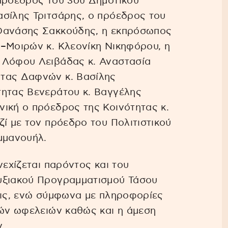
 πρόεδρος του 3ου Δημοτικού
ασίλης Τριτσάρης, ο πρόεδρος του
 Θανάσης Σακκούδης, η εκπρόσωπος
υ–Μοιρών κ. Κλεονίκη Νικηφόρου, η
 Λόφου Λειβάδας κ. Αναστασία
ητας Δαφνών κ. Βασίλης
τητας Βενεράτου κ. Βαγγέλης
ική ο πρόεδρος της Κοινότητας κ.
ζί με τον πρόεδρο του Πολιτιστικού
μμανουήλ.
νεχίζεται παρόντος και του
υξιακού Προγραμματισμού Τάσου
εις, ενώ σύμφωνα με πληροφορίες
κών ωφελειών καθώς και η άμεση
.