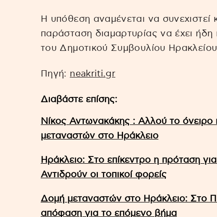
Η υπόθεση αναμένεται να συνεχιστεί κ
παράσταση διαμαρτυρίας να έχει ήδη 
του Δημοτικού Συμβουλίου Ηρακλείου
Πηγή:
neakriti.gr
Διαβάστε επίσης:
Νίκος Αντωνακάκης : Αλλού το όνειρο 
μεταναστών στο Ηράκλειο
Ηράκλειο: Στο επίκεντρο η πρόταση γι
Αντιδρούν οι τοπικοί φορείς
Δομή μεταναστών στο Ηράκλειο: Στο Π
απόφαση για το επόμενο βήμα