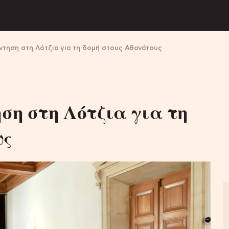
άντηση στη Λότζια για τη δομή στους Αθανάτους
ηση στη Λότζια για τη
υς