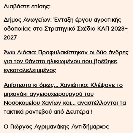
Διαβάστε επίσης:
Δήμος Ανωγείων: Ένταξη έργου αγροτικής
οδοποιίας στο Στρατηγικό Σχέδιο ΚΑΠ 2023–
2027
Άνω Λιόσια: Προφυλακίστηκαν οι δύο άνδρες
για τον θάνατο ηλικιωμένου που βρέθηκε
εγκαταλελειμμένος
Απίστευτο κι όμως… Χανιώτικο: Κλέψανε το
μηχανάκι αγγειουχειρουργού του
Νοσοκομείου Χανίων και… αναστέλλονται τα
τακτικά ραντεβού από Δευτέρα !
Ο Γιώργος Αγριμανάκης Αντιδήμαρχος