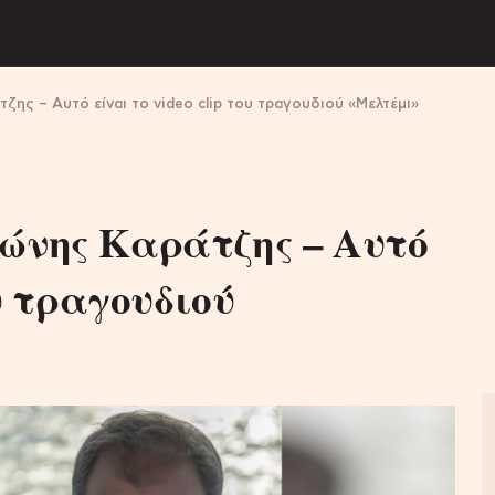
ζης – Αυτό είναι το video clip του τραγουδιού «Μελτέμι»
τώνης Καράτζης – Αυτό
ου τραγουδιού