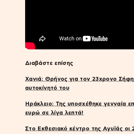
Διαβάστε επίσης
Χανιά: Θρήνος για τον 23χρονο Σήφ
αυτοκίνητό του
Ηράκλειο: Της υποσχέθηκε γενναία ε
ευρώ σε λίγα λεπτά!
Στο Εκθεσιακό κέντρο της Αγυϊάς οι 