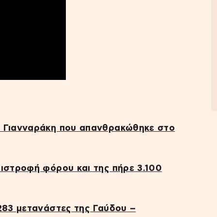
η Γιανναράκη που απανθρακώθηκε στο
πιστροφή φόρου και της πήρε 3.100
283 μετανάστες της Γαύδου –