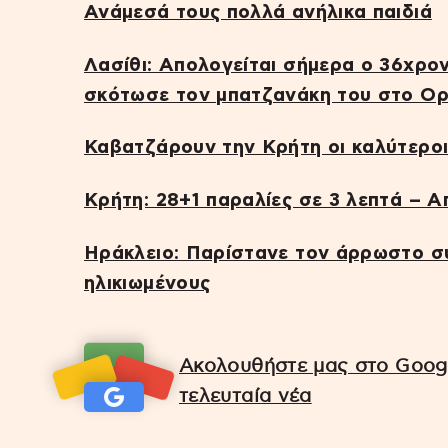
Ανάμεσά τους πολλά ανήλικα παιδιά
Λασίθι: Απολογείται σήμερα ο 36χρον
σκότωσε τον μπατζανάκη του στο Ο
Καβατζάρουν την Κρήτη οι καλύτεροι
Κρήτη: 28+1 παραλίες σε 3 λεπτά – Α
Ηράκλειο: Παρίστανε τον άρρωστο σ
ηλικιωμένους
Ακολουθήστε μας στο Googl
τελευταία νέα