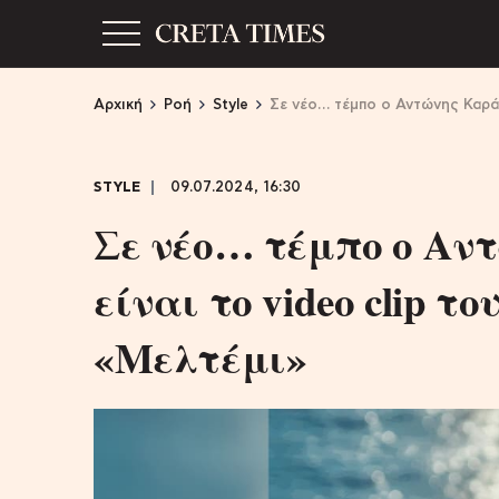
Αρχική
Ροή
Style
Σε νέο… τέμπο ο Αντώνης Καράτ
STYLE
09.07.2024, 16:30
Σε νέο… τέμπο ο Αν
είναι το video clip τ
«Μελτέμι»