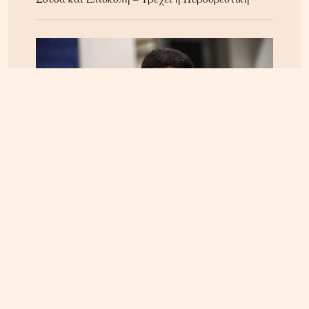
ΚΡΗΤΗ
04.08.2026, 18:24
Τέλος στην ταλαιπωρία των οδηγών στην Κρήτη;
Παρέμβαση Αυγενάκη για ψηφιακό «χάρτη» σε
πραγματικό χρόνο για όλα τα έργα και τις
κλειστές λωρίδες!