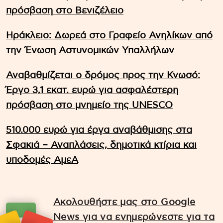
πρόσβαση στο Βενιζέλειο
Ηράκλειο: Δωρεά στο Γραφείο Ανηλίκων από
την Ένωση Αστυνομικών Υπαλλήλων
Αναβαθμίζεται ο δρόμος προς την Κνωσό:
Έργο 3,1 εκατ. ευρώ για ασφαλέστερη
πρόσβαση στο μνημείο της UNESCO
510.000 ευρώ για έργα αναβάθμισης στα
Σφακιά – Αναπλάσεις, δημοτικά κτίρια και
υποδομές ΑμεΑ
Ακολουθήστε μας στο Google
News για να ενημερώνεστε για τα