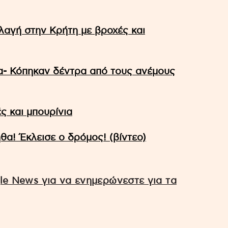
λαγή στην Κρήτη με βροχές και
σα- Κόπηκαν δέντρα από τους ανέμους
ς και μπουρίνια
θα! Έκλεισε ο δρόμος! (βίντεο)
e News για να ενημερώνεστε για τα