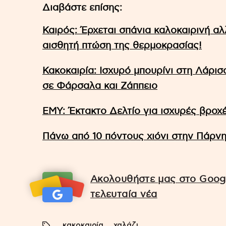
Διαβάστε επίσης:
Καιρός: Έρχεται σπάνια καλοκαιρινή αλ
αισθητή πτώση της θερμοκρασίας!
Κακοκαιρία: Ισχυρό μπουρίνι στη Λάρι
σε Φάρσαλα και Ζάππειο
ΕΜΥ: Έκτακτο Δελτίο για ισχυρές βροχέ
Πάνω από 10 πόντους χιόνι στην Πάρνη
Ακολουθήστε μας στο Googl
τελευταία νέα
κακοκαιρία
χαλάζι