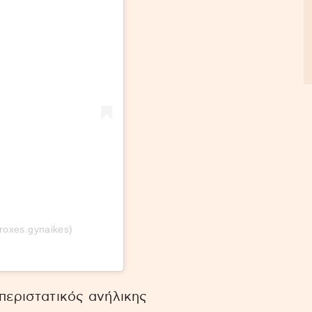
eroxes.gynaikes)
περιστατικός ανήλικης