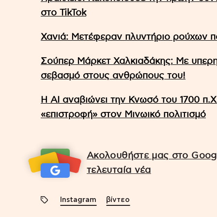
στο TikTok
Χανιά: Μετέφεραν πλυντήριο ρούχων πά
Σούπερ Μάρκετ Χαλκιαδάκης: Με υπερη
σεβασμό στους ανθρώπους του!
Η AI αναβιώνει την Κνωσό του 1700 π.
«επιστροφή» στον Μινωικό πολιτισμό
Ακολουθήστε μας στο Googl
τελευταία νέα
Instagram
βίντεο