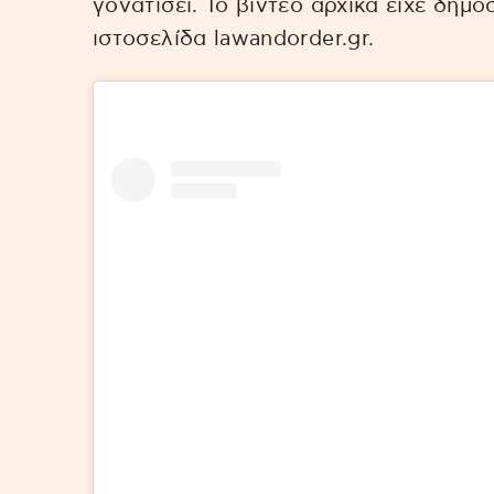
γονατίσει. Το βίντεο αρχικά είχε δημο
ιστοσελίδα lawandorder.gr.