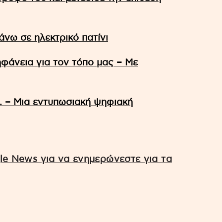
νω σε ηλεκτρικό πατίνι
φάνεια για τον τόπο μας – Με
Χ. – Μια εντυπωσιακή ψηφιακή
e News για να ενημερώνεστε για τα