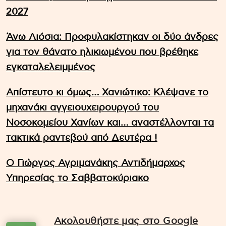
2027
Άνω Λιόσια: Προφυλακίστηκαν οι δύο άνδρες
για τον θάνατο ηλικιωμένου που βρέθηκε
εγκαταλελειμμένος
Απίστευτο κι όμως… Χανιώτικο: Κλέψανε το
μηχανάκι αγγειουχειρουργού του
Νοσοκομείου Χανίων και… αναστέλλονται τα
τακτικά ραντεβού από Δευτέρα !
Ο Γιώργος Αγριμανάκης Αντιδήμαρχος
Υπηρεσίας το Σαββατοκύριακο
Ακολουθήστε μας στο Google