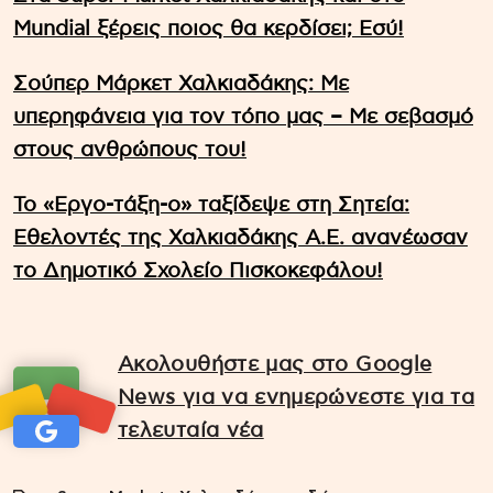
Mundial ξέρεις ποιος θα κερδίσει; Εσύ!
Σούπερ Μάρκετ Χαλκιαδάκης: Με
υπερηφάνεια για τον τόπο μας – Με σεβασμό
στους ανθρώπους του!
Το «Εργο-τάξη-ο» ταξίδεψε στη Σητεία:
Εθελοντές της Χαλκιαδάκης Α.Ε. ανανέωσαν
το Δημοτικό Σχολείο Πισκοκεφάλου!
Ακολουθήστε μας στο Google
News για να ενημερώνεστε για τα
τελευταία νέα