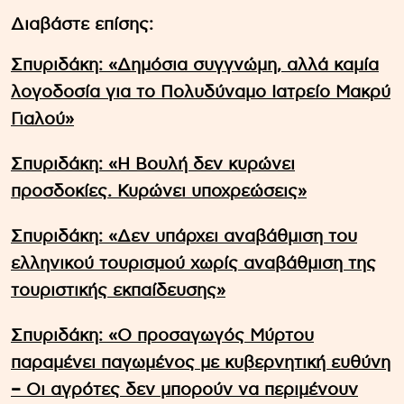
Διαβάστε επίσης:
Σπυριδάκη: «Δημόσια συγγνώμη, αλλά καμία
λογοδοσία για το Πολυδύναμο Ιατρείο Μακρύ
Γιαλού»
Σπυριδάκη: «Η Βουλή δεν κυρώνει
προσδοκίες. Κυρώνει υποχρεώσεις»
Σπυριδάκη: «Δεν υπάρχει αναβάθμιση του
ελληνικού τουρισμού χωρίς αναβάθμιση της
τουριστικής εκπαίδευσης»
Σπυριδάκη: «Ο προσαγωγός Μύρτου
παραμένει παγωμένος με κυβερνητική ευθύνη
– Οι αγρότες δεν μπορούν να περιμένουν