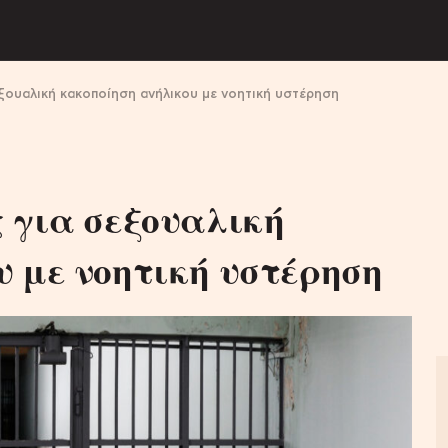
ξουαλική κακοποίηση ανήλικου με νοητική υστέρηση
 για σεξουαλική
 με νοητική υστέρηση