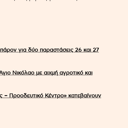
πάρον για δύο παραστάσεις 26 και 27
γιο Νικόλαο με αιχμή αγροτικό και
ς – Προοδευτικό Κέντρο» κατεβαίνουν