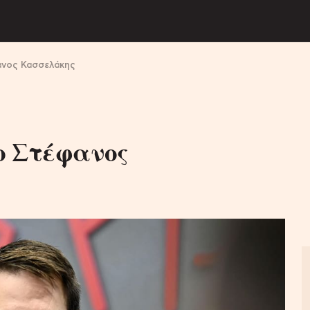
ανος Κασσελάκης
ο Στέφανος