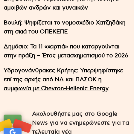
αμοιβών ανδρών και γυναικών
Βουλή: Ψηφίζεται το νομοσχέδιο Χατζηδάκη
στη σκιά του ΟΠΕΚΕΠΕ
Δημόσιο: Τα 11 «χαρτιά» που καταργούνται
στην πράξη – Έτος μετασχηματισμού το 2026
Υδρογονάνθρακες Κρήτης: Υπερψηφίστηκε
επί της αρχής από ΝΔ και ΠΑΣΟΚ η
συμφωνία με Chevron-Hellenic Energy
Ακολουθήστε μας στο Google
News για να ενημερώνεστε για τα
τελευταία νέα