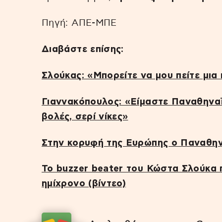
Πηγή: ΑΠΕ-ΜΠΕ
Διαβάστε επίσης:
Σλούκας: «Μπορείτε να μου πείτε μια 
Γιαννακόπουλος: «Είμαστε Παναθηναϊ
βολές, σερί νίκες»
Στην κορυφή της Ευρώπης ο Παναθην
Το buzzer beater του Κώστα Σλούκα
ημίχρονο (βίντεο)