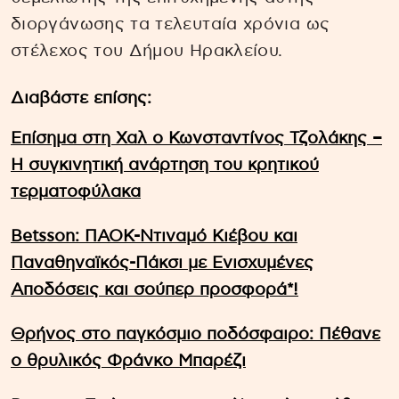
διοργάνωσης τα τελευταία χρόνια ως
στέλεχος του Δήμου Ηρακλείου.
Διαβάστε επίσης:
Επίσημα στη Χαλ ο Κωνσταντίνος Τζολάκης –
Η συγκινητική ανάρτηση του κρητικού
τερματοφύλακα
Betsson: ΠΑΟΚ-Ντιναμό Κιέβου και
Παναθηναϊκός-Πάκσι με Ενισχυμένες
Αποδόσεις και σούπερ προσφορά*!
Θρήνος στο παγκόσμιο ποδόσφαιρο: Πέθανε
ο θρυλικός Φράνκο Μπαρέζι