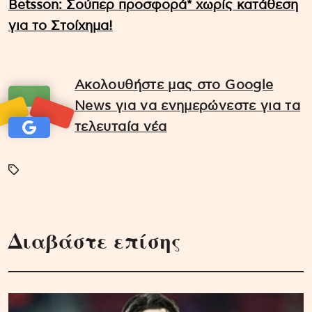
Betsson: Σούπερ προσφορά* χωρίς κατάθεση
για το Στοίχημα!
Ακολουθήστε μας στο Google
News για να ενημερώνεστε για τα
τελευταία νέα
Διαβάστε επίσης