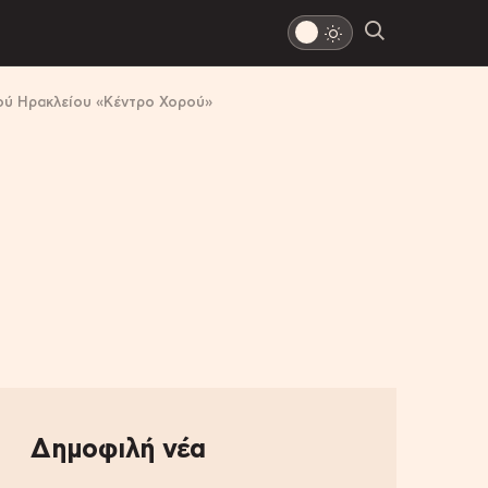
ρού Ηρακλείου «Κέντρο Χορού»
Δημοφιλή νέα