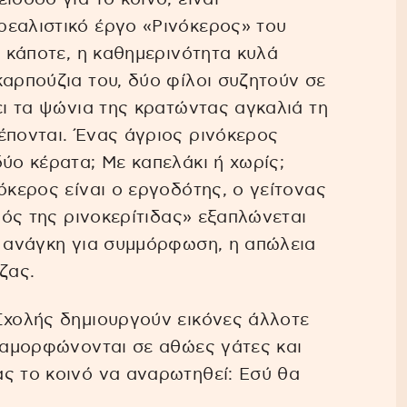
ρεαλιστικό έργο «Ρινόκερος» του
, κάποτε, η καθημερινότητα κυλά
καρπούζια του, δύο φίλοι συζητούν σε
ει τα ψώνια της κρατώντας αγκαλιά τη
έπονται. Ένας άγριος ρινόκερος
ύο κέρατα; Με καπελάκι ή χωρίς;
όκερος είναι ο εργοδότης, ο γείτονας
«ιός της ρινοκερίτιδας» εξαπλώνεται
η ανάγκη για συμμόρφωση, η απώλεια
ζας.
Σχολής δημιουργούν εικόνες άλλοτε
εταμορφώνονται σε αθώες γάτες και
ς το κοινό να αναρωτηθεί: Εσύ θα