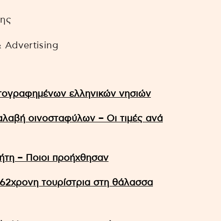
κης
 Advertising
τογραφημένων ελληνικών νησιών
αλαβή οινοσταφύλων – Οι τιμές ανά
ήτη – Ποιοι προήχθησαν
62χρονη τουρίστρια στη θάλασσα