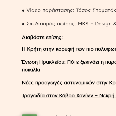
● Video παράστασης: Τάσος Σταματά
● Σχεδιασμός αφίσας: MKS – Design &
Διαβάστε επίσης:
Η Κρήτη στην κορυφή των πιο πολυφω
Ένωση Ηρακλείου: Πότε ξεκινάει η παρ
ποικιλία
Νέες προαγωγές αστυνομικών στην Κρ
Τραγωδία στον Κάβρο Χανίων – Νεκρή 