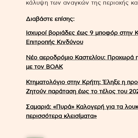
κάλυψη των αναγκών της περιοχής και
Διαβάστε επίσης:
Ισχυροί βοριάδες έως 9 μποφόρ στην 
Επιτροπής Κινδύνου
Νέο αεροδρόμιο Καστελίου: Προχωρά 
με τον ΒΟΑΚ
Κτηματολόγιο στην Κρήτη: Έληξε η πρ
Ζητούν παράταση έως το τέλος του 20
Σαμαριά: «Πυρά» Καλογερή για τα λουκ
περισσότερα κλεισίματα»