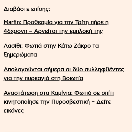
Διαβάστε επίσης:
Marfin: Προθεσμία για την Τρίτη πήρε η
46χρονη – Aρνείται την εμπλοκή της
Λασίθι: Φωτιά στην Κάτω Ζάκρο τα
ξημερώματα
Απολογούνται σήμερα οι δύο συλληφθέντες
για την πυρκαγιά στη Βοιωτία
Αναστάτωση στα Καμίνια: Φωτιά σε σπίτι
κινητοποίησε την Πυροσβεστική – Δείτε
εικόνες