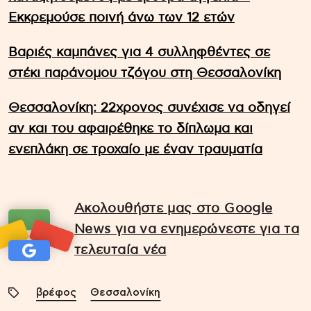
Εκκρεμούσε ποινή άνω των 12 ετών
Βαριές καμπάνες για 4 συλληφθέντες σε
στέκι παράνομου τζόγου στη Θεσσαλονίκη
Θεσσαλονίκη: 22χρονος συνέχισε να οδηγεί
αν και του αφαιρέθηκε το δίπλωμα και
ενεπλάκη σε τροχαίο με έναν τραυματία
Ακολουθήστε μας στο Google
News για να ενημερώνεστε για τα
τελευταία νέα
βρέφος
Θεσσαλονίκη