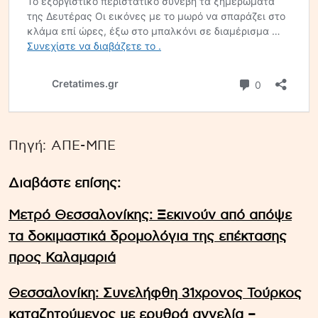
Πηγή: ΑΠΕ-ΜΠΕ
Διαβάστε επίσης:
Μετρό Θεσσαλονίκης: Ξεκινούν από απόψε
τα δοκιμαστικά δρομολόγια της επέκτασης
προς Καλαμαριά
Θεσσαλονίκη: Συνελήφθη 31χρονος Τούρκος
καταζητούμενος με ερυθρά αγγελία –