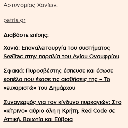
Αστυνομίας Χανίων.
patris.gr
Διαβάστε επίσης:
Χανιά: Επαναλειτουργία του συστήματος
SeaTrac στην παραλία του Αγίου Ονουφρίου
Σφακιά: Πυροσβέστης έσπευσε και έσωσε
κοπέλα που έχασε τις αισθήσεις της – Το
«ευχαριστώ» του Δημάρχου
Συναγερμός για τον κίνδυνο πυρκαγιών: Στο
«κίτρινο» αύριο όλη η Κρήτη, Red Code σε
Αττική, Βοιωτία και Εύβοια