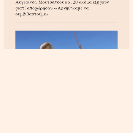
Αυγερινός, Μουτσάτσου και 20 ακόμα εξηγούν
γιατί αποχώρησαν -«Αρνηθήκαμε να
συμβιβαστούμε»
ΚΡΗΤΗ
06.08.2026, 15:23
Αεροδρόμιο Καστελίου: Υπογράφεται η σύμβαση
για τα ραντάρ παρουσία της ηγεσίας του
Υπουργείου Υποδομών – Σύμβαση στη σκιά της
απόφασης του ΣτΕ για την Παπούρα