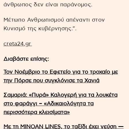
άνθρωπος δεν είναι παράνομος.
Μέτωπο Ανθρωπισμού απέναντι στον
Κυνισμό της κυβέρνησης.”.
creta24.gr
Διαβάστε επίσης:
Τον Νοέμβριο το Εφετείο για το τροχαίο με
την Πόρσε που συγκλόνισε τα Χανιά
Σαμαριά: «Πυρά» Καλογερή για τα λουκέτα
στο φαράγγι – «Αδικαιολόγητα τα
περισσότερα κλεισίματα»
Με τη MINOAN LINES, το ταξίδι έχει γεύση —