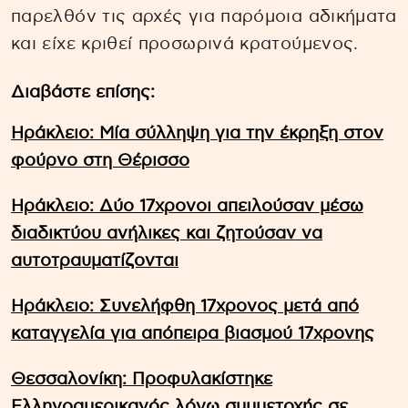
παρελθόν τις αρχές για παρόμοια αδικήματα
και είχε κριθεί προσωρινά κρατούμενος.
Διαβάστε επίσης:
Ηράκλειο: Μία σύλληψη για την έκρηξη στον
φούρνο στη Θέρισσο
Ηράκλειο: Δύο 17χρονοι απειλούσαν μέσω
διαδικτύου ανήλικες και ζητούσαν να
αυτοτραυματίζονται
Ηράκλειο: Συνελήφθη 17χρονος μετά από
καταγγελία για απόπειρα βιασμού 17χρονης
Θεσσαλονίκη: Προφυλακίστηκε
Ελληνοαμερικανός λόγω συμμετοχής σε