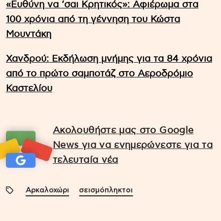
«Ευθύνη να ’σαι Κρητικός»: Αφιέρωμα στα
100 χρόνια από τη γέννηση του Κώστα
Μουντάκη
Χανδρού: Εκδήλωση μνήμης για τα 84 χρόνια
από το πρώτο σαμποτάζ στο Αεροδρόμιο
Καστελίου
Ακολουθήστε μας στο Google
News για να ενημερώνεστε για τα
τελευταία νέα
Αρκαλοχώρι
σεισμόπληκτοι