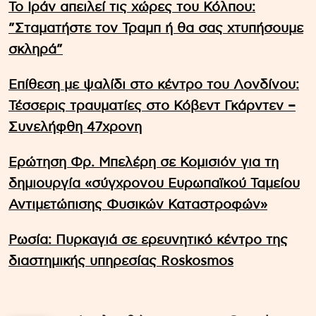
Το Ιράν απειλεί τις χώρες του Κόλπου:
”Σταματήστε τον Τραμπ ή θα σας χτυπήσουμε
σκληρά”
Επίθεση με ψαλίδι στο κέντρο του Λονδίνου:
Τέσσερις τραυματίες στο Κόβεντ Γκάρντεν –
Συνελήφθη 47χρονη
Ερώτηση Φρ. Μπελέρη σε Κομισιόν για τη
δημιουργία «σύγχρονου Ευρωπαϊκού Ταμείου
Αντιμετώπισης Φυσικών Καταστροφών»
Ρωσία: Πυρκαγιά σε ερευνητικό κέντρο της
διαστημικής υπηρεσίας Roskosmos