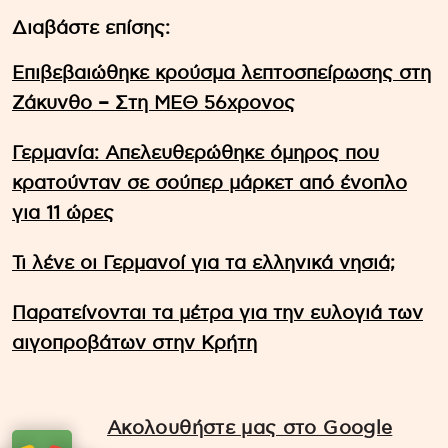
Διαβάστε επίσης:
Επιβεβαιώθηκε κρούσμα λεπτοσπείρωσης στη
Ζάκυνθο – Στη ΜΕΘ 56χρονος
Γερμανία: Απελευθερώθηκε όμηρος που
κρατούνταν σε σούπερ μάρκετ από ένοπλο
για 11 ώρες
Τι λένε οι Γερμανοί για τα ελληνικά νησιά;
Παρατείνονται τα μέτρα για την ευλογιά των
αιγοπροβάτων στην Κρήτη
Ακολουθήστε μας στο Google