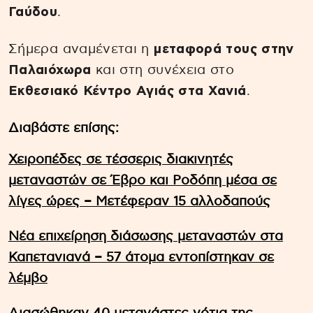
Γαύδου
.
Σήμερα αναμένεται η
μεταφορά τους στην
Παλαιόχωρα
και στη συνέχεια στο
Εκθεσιακό Κέντρο Αγιάς στα Χανιά
.
Διαβάστε επίσης:
Χειροπέδες σε τέσσερις διακινητές
μεταναστών σε Έβρο και Ροδόπη μέσα σε
λίγες ώρες – Μετέφεραν 15 αλλοδαπούς
Νέα επιχείρηση διάσωσης μεταναστών στα
Καπετανιανά – 57 άτομα εντοπίστηκαν σε
λέμβο