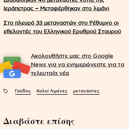
Διασώθηκαν 40 μετανάστες νότια της
Ιεράπετρας – Μεταφέρθηκαν στο λιμάνι
Στο πλευρό 33 μεταναστών στο Ρέθυμνο οι
εθελοντές του Ελληνικού Ερυθρού Σταυρού
Ακολουθήστε μας στο Google
News για να ενημερώνεστε για τα
τελευταία νέα
Γαύδος
Καλοί Λιμένες
μετανάστες
Διαβάστε επίσης