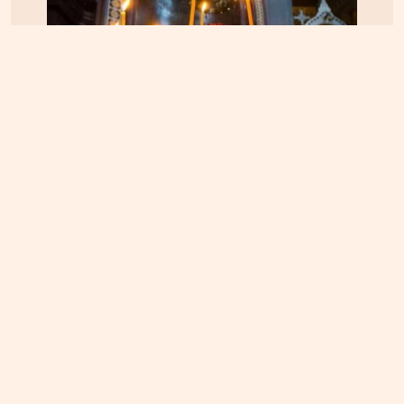
ΠΝΕΥΜΑΤΙΚΑ
22.04.2025, 10:20
Οι Άγιοι του 21ου αιώνα – Οι αγιοκατατάξεις των
τελευταίων 4 ετών – Ανάμεσα τους και ένας
Κρητικός