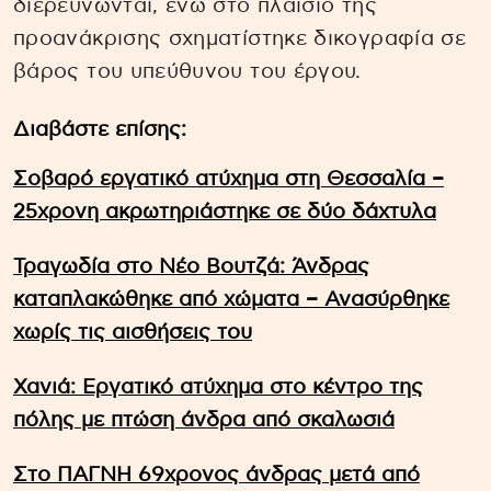
διερευνώνται, ενώ στο πλαίσιο της
προανάκρισης σχηματίστηκε δικογραφία σε
βάρος του υπεύθυνου του έργου.
Διαβάστε επίσης:
Σοβαρό εργατικό ατύχημα στη Θεσσαλία –
25χρονη ακρωτηριάστηκε σε δύο δάχτυλα
Τραγωδία στο Νέο Βουτζά: Άνδρας
καταπλακώθηκε από χώματα – Ανασύρθηκε
χωρίς τις αισθήσεις του
Χανιά: Εργατικό ατύχημα στο κέντρο της
πόλης με πτώση άνδρα από σκαλωσιά
Στο ΠΑΓΝΗ 69χρονος άνδρας μετά από