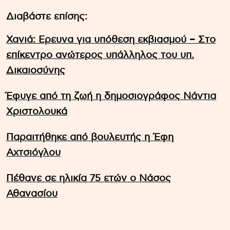
Διαβάστε επίσης:
Χανιά: Ερευνα για υπόθεση εκβιασμού – Στο
επίκεντρο ανώτερος υπάλληλος του υπ.
Δικαιοσύνης
Έφυγε από τη ζωή η δημοσιογράφος Νάντια
Χριστολουκά
Παραιτήθηκε από βουλευτής η Έφη
Αχτσιόγλου
Πέθανε σε ηλικία 75 ετών ο Νάσος
Αθανασίου