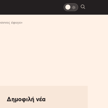
ραννος έφυγε»
Δημοφιλή νέα