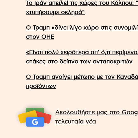
Το Ιράν απειλεί τις χώρες του Κόλπου:
χτυπήσουμε σκληρά”
Ο Τραμπ «δίνει λίγο χώρο στις συνομιλ
στον ΟΗΕ
«Είναι πολύ χειρότερα απ’ ό,τι περίμεν
ατάκες στο δείπνο των ανταποκριτών
Ο Τραμπ ανοίγει μέτωπο με τον Καναδά
προϊόντων
Ακολουθήστε μας στο Googl
τελευταία νέα