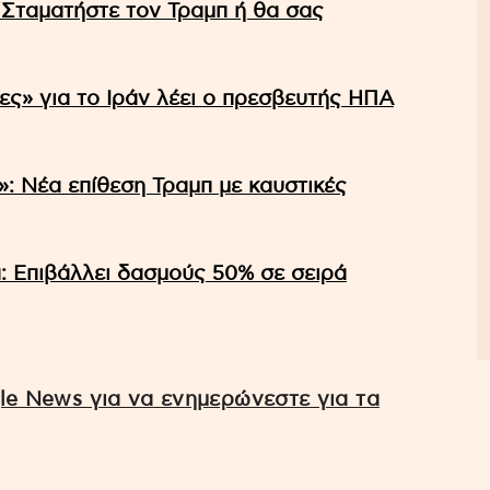
 ”Σταματήστε τον Τραμπ ή θα σας
ίες» για το Ιράν λέει ο πρεσβευτής ΗΠΑ
α»: Νέα επίθεση Τραμπ με καυστικές
: Επιβάλλει δασμούς 50% σε σειρά
e News για να ενημερώνεστε για τα