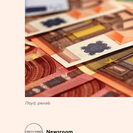
Πηγή: pexels
Newsroom