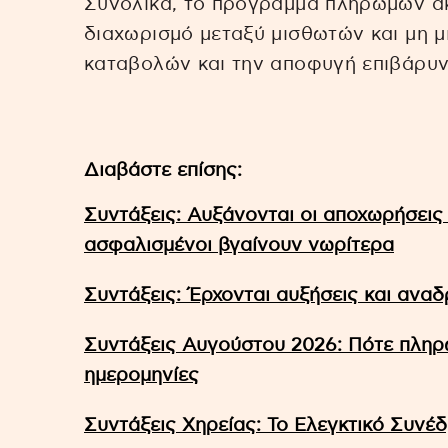
Συνολικά, το πρόγραμμα πληρωμών α
διαχωρισμό μεταξύ μισθωτών και μη μ
καταβολών και την αποφυγή επιβάρυν
Διαβάστε επίσης:
Συντάξεις: Αυξάνονται οι αποχωρήσεις
ασφαλισμένοι βγαίνουν νωρίτερα
Συντάξεις: Έρχονται αυξήσεις και ανα
Συντάξεις Αυγούστου 2026: Πότε πληρών
ημερομηνίες
Συντάξεις Χηρείας: Το Ελεγκτικό Συνέδ