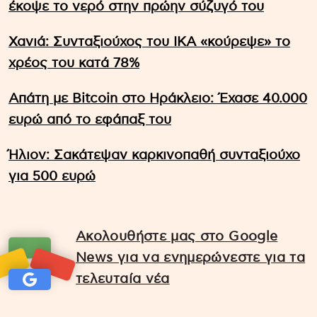
έκοψε το νερό στην πρώην σύζυγό του
Χανιά: Συνταξιούχος του ΙΚΑ «κούρεψε» το
χρέος του κατά 78%
Απάτη με Bitcoin στο Ηράκλειο: Έχασε 40.000
ευρώ από το εφάπαξ του
Ήλιον: Σακάτεψαν καρκινοπαθή συνταξιούχο
για 500 ευρώ
Ακολουθήστε μας στο Google
News για να ενημερώνεστε για τα
τελευταία νέα