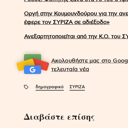
Οργή στην Κουμουνδούρου για την ανε
έφερε τον ΣΥΡΙΖΑ σε αδιέξοδο»
Ανεξαρτητοποιείται από την Κ.Ο. του
Ακολουθήστε μας στο Googl
τελευταία νέα
δημογραφικό
ΣΥΡΙΖΑ
Διαβάστε επίσης