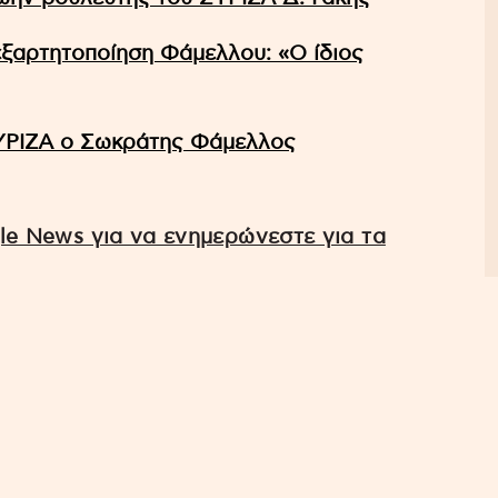
ξαρτητοποίηση Φάμελλου: «Ο ίδιος
 ΣΥΡΙΖΑ ο Σωκράτης Φάμελλος
e News για να ενημερώνεστε για τα