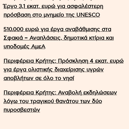
Έργο 3,1 εκατ. ευρώ για ασφαλέστερη
πρόσβαση στο μνημείο της UNESCO
510.000 ευρώ για έργα αναβάθμισης στα
Σφακιά – Αναπλάσεις, δημοτικά κτίρια και
υποδομές ΑμεΑ
Περιφέρεια Κρήτης: Πρόσκληση 4 εκατ. ευρώ
για έργα ολιστικής διαχείρισης υγρών
αποβλήτων σε όλο το νησί
Περιφέρεια Κρήτης: Αναβολή εκδηλώσεων
λόγω του τραγικού θανάτου των δύο
πυροσβεστών