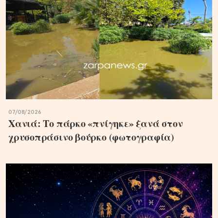
07/08/2026
Χανιά: Το πάρκο «πνίγηκε» ξανά στον
χρυσοπράσινο βούρκο (φωτογραφία)