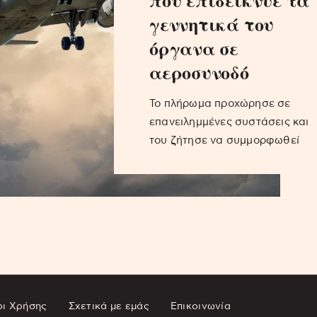
που επιδείκνυε τα
γεννητικά του
όργανα σε
αεροσυνοδό
Το πλήρωμα προχώρησε σε
επανειλημμένες συστάσεις και
του ζήτησε να συμμορφωθεί
ι Χρήσης
Σχετικά με εμάς
Επικοινωνία