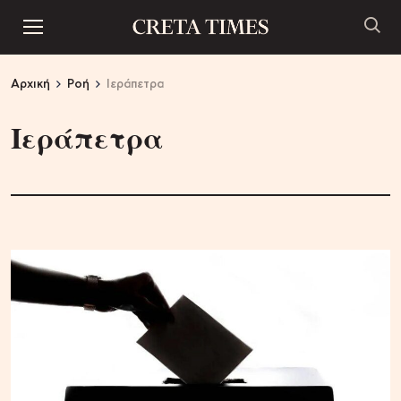
Αρχική
Ροή
Ιεράπετρα
Ιεράπετρα