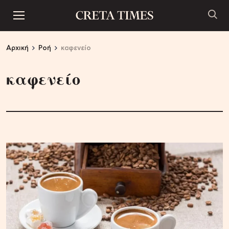
Αρχική
Ροή
καφενείο
καφενείο