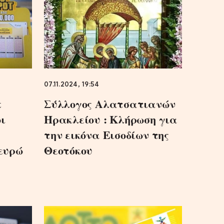
07.11.2024, 19:54
t
Σύλλογος Αλατσατιανών
οι
Ηρακλείου : Κλήρωση για
υ
την εικόνα Εισοδίων της
 ευρώ
Θεοτόκου