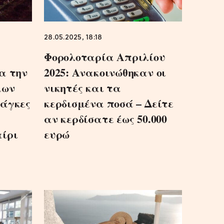
28.05.2025, 18:18
Φορολοταρία Απριλίου
α την
2025: Ανακοινώθηκαν οι
μων
νικητές και τα
νάγκες
κερδισμένα ποσά – Δείτε
αν κερδίσατε έως 50.000
αίρι
ευρώ