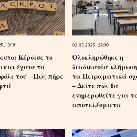
5, 13:18
02.05.2025, 22:30
ευτο: Κέρδισε το
Ολοκληρώθηκε η
ο και έχασε το
διαδικασία κλήρωση
φόλι του – Πώς πήρε
τα Πειραματικά σχ
φτά
– Δείτε πώς θα
ενημερωθείτε για τ
αποτελέσματα