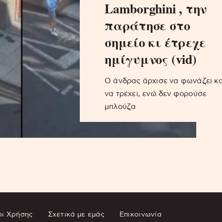
Lamborghini , την
παράτησε στο
σημείο κι έτρεχε
ημίγυμνος (vid)
Ο άνδρας άρχισε να φωνάζει κα
να τρέχει, ενώ δεν φορούσε
μπλούζα
ι Χρήσης
Σχετικά με εμάς
Επικοινωνία