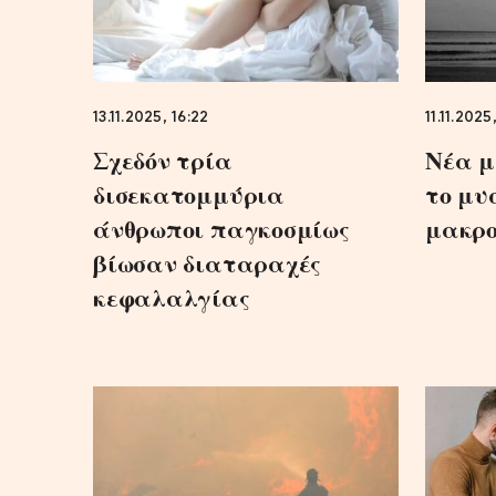
13.11.2025, 16:22
11.11.2025
Σχεδόν τρία
Νέα μ
δισεκατομμύρια
το μυ
άνθρωποι παγκοσμίως
μακρο
βίωσαν διαταραχές
κεφαλαλγίας