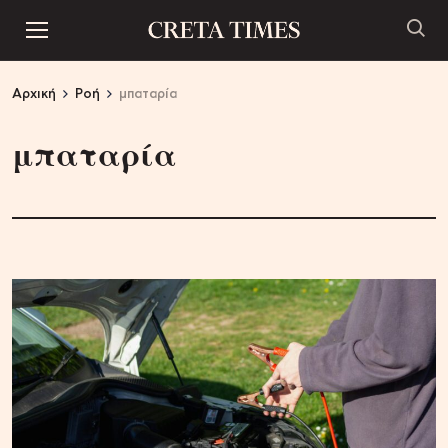
Αρχική
Ροή
μπαταρία
μπαταρία