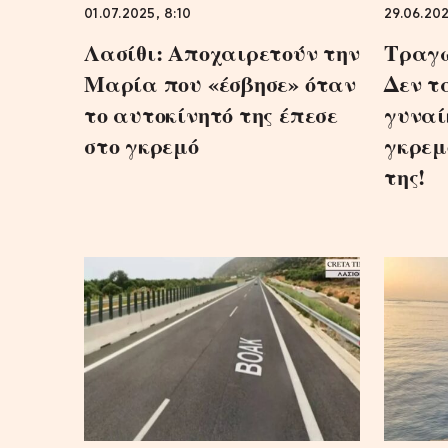
01.07.2025, 8:10
29.06.202
Λασίθι: Αποχαιρετούν την
Τραγω
Μαρία που «έσβησε» όταν
Δεν τ
το αυτοκίνητό της έπεσε
γυναί
στο γκρεμό
γκρεμ
της!