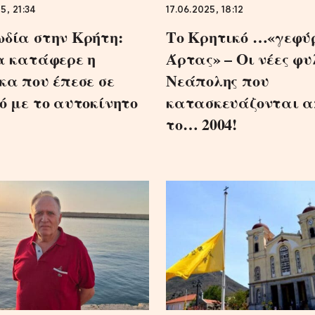
5, 21:34
17.06.2025, 18:12
δία στην Κρήτη:
Το Κρητικό …«γεφύρ
α κατάφερε η
Άρτας» – Οι νέες φ
κα που έπεσε σε
Νεάπολης που
ό με το αυτοκίνητο
κατασκευάζονται α
το… 2004!