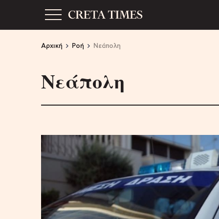
Αρχική
Ροή
Νεάπολη
Νεάπολη